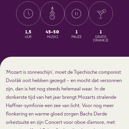
1,5
45-50
1
1
UUR
MUSICI
PAUZE
GRATIS
DRANKJE
‘Mozart is zonneschijn’, moet de Tsjechische componist
Dvořák ooit hebben gezegd – en mocht dat verzonnen
zijn, dan is het nog steeds helemaal waar. In de
donkerste tijd van het jaar brengt Mozarts stralende
Haffner-symfonie een zee van licht. Voor nog meer
flonkering en warme gloed zorgen Bachs Derde
orkestsuite en zijn Concert voor oboe d’amore, met